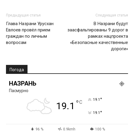
Предыдущая статья
Следующая статья
Глава Назрани Урусхан
В Назрани будут
Евлоев провёл прием
заасфальтированы 9 дорог в
граждан по личным
рамках нацпроекта
вопросам
«Безопасные качественные
дороги»
Погода
НАЗРАНЬ
Пасмурно
°
19.1
°
C
19.1
°
19.1
96 %
0.9kmh
100 %