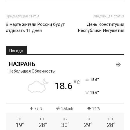
Предыдущая статья
Следующая статья
В марте жители России будут
День Конституции
отдыхать 11 дней
Республики Ингушетия
Погода
НАЗРАНЬ
Небольшая Облачность
°
18.6
°
C
18.6
°
18.6
79 %
1.6kmh
14 %
ЧТ
ПТ
СБ
ВС
ПН
19
°
28
°
30
°
29
°
28
°