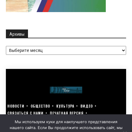
Архивы
Архивы
НОВОСТИ
ОБЩЕСТВО
КУЛЬТУРА
ВИДЕО
СВЯЗАТЬСЯ С НАМИ
ПЕЧАТНАЯ ВЕРСИЯ
ГОЛОСУЙ ЗА БЛАГОУСТРОЙСТВО СВОЕГО ГОРОДА 15–17 МАРТА
Мы используем куки для наилучшего представления
нашего сайта. Если Вы продолжите использовать сайт, мы
GOLOS-NAZRANI.RU ВСЕ ПРАВА ЗАЩИЩЕНЫ | РАЗРАБОТАНО KARTOEV.RU