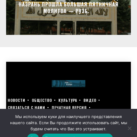
НАЗРАНЬ ПРОШЛА БОЛЬШАЯ ПЯТНИЧНАЯ
МОЛИТВА — РУЗБ.⁣⁣⠀
НОВОСТИ
ОБЩЕСТВО
КУЛЬТУРА
ВИДЕО
СВЯЗАТЬСЯ С НАМИ
ПЕЧАТНАЯ ВЕРСИЯ
ГОЛОСУЙ ЗА БЛАГОУСТРОЙСТВО СВОЕГО ГОРОДА 15–17 МАРТА
Мы используем куки для наилучшего представления
нашего сайта. Если Вы продолжите использовать сайт, мы
GOLOS-NAZRANI.RU ВСЕ ПРАВА ЗАЩИЩЕНЫ | РАЗРАБОТАНО KARTOEV.RU
будем считать что Вас это устраивает.
ПОЛИТИКА ОБРАБОТКИ ПЕРСОНАЛЬНЫХ ДАННЫХ