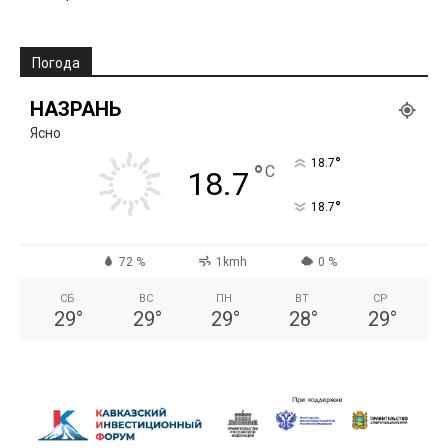
Погода
НАЗРАНЬ
Ясно
°
18.7
°
C
18.7
°
18.7
72 %
1kmh
0 %
СБ
ВС
ПН
ВТ
СР
29
°
29
°
29
°
28
°
29
°