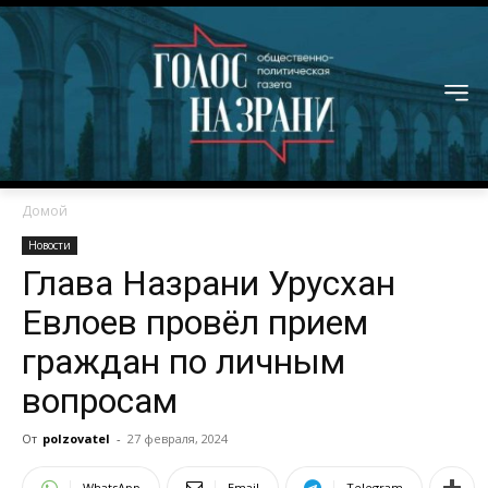
Домой
Новости
Глава Назрани Урусхан
Евлоев провёл прием
граждан по личным
вопросам
От
polzovatel
-
27 февраля, 2024
WhatsApp
Email
Telegram