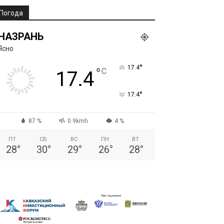
Погода
НАЗРАНЬ
Ясно
°
17.4
°
C
17.4
°
17.4
87 %
0.9kmh
4 %
ПТ
СБ
ВС
ПН
ВТ
28
°
30
°
29
°
26
°
28
°