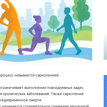
процесс называется саркопенией.
ограничивает выполнение повседневных задач,
я хронических заболеваний. Также саркопения
реждевременной смерти.
лет начинается стремительное снижение мышечной