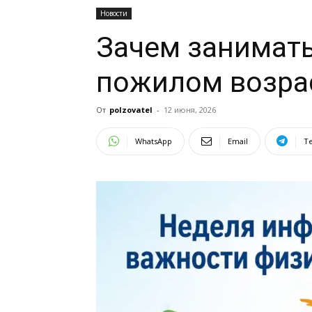
Новости
Зачем занимать
пожилом возра
От
polzovatel
-
12 июня, 2026
WhatsApp
Email
T