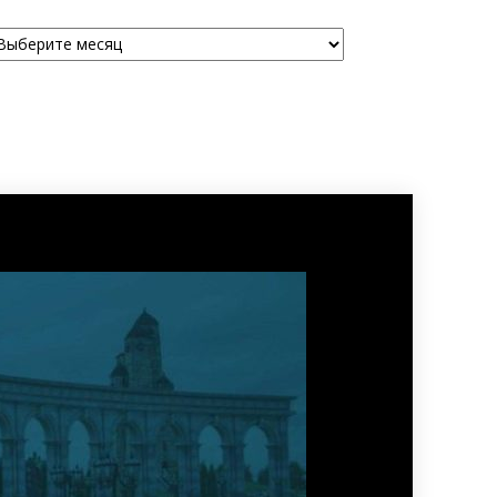
рхивы