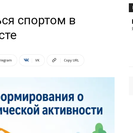
ся спортом в
сте
elegram
VK
Copy URL