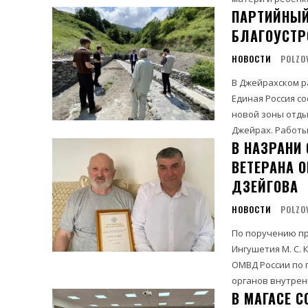
ПАРТИЙНЫЙ
БЛАГОУСТР
НОВОСТИ
POLZO
В Джейрахском р
Единая Россия с
новой зоны отды
Джейрах. 
В НАЗРАНИ
ВЕТЕРАНА 
ДЗЕЙГОВА
НОВОСТИ
POLZO
По поручению пр
Ингушетия М. С. 
ОМВД России по г
органов внутренн
В МАГАСЕ 