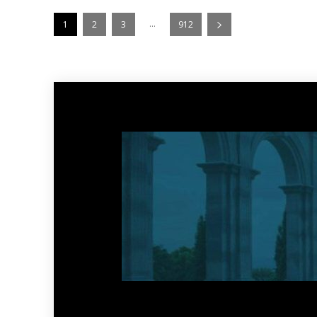
...
1
2
3
912