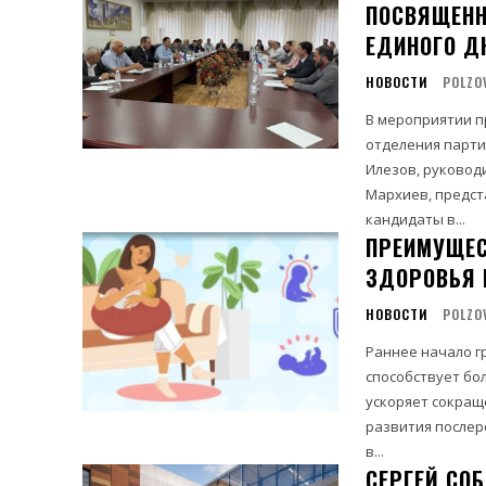
ПОСВЯЩЕНН
ЕДИНОГО Д
НОВОСТИ
POLZO
В мероприятии п
отделения парти
Илезов, руковод
Мархиев, предст
кандидаты в...
ПРЕИМУЩЕС
ЗДОРОВЬЯ 
НОВОСТИ
POLZO
Раннее начало г
способствует бо
ускоряет сокращ
развития послеродовых кровотеч
в...
СЕРГЕЙ СО