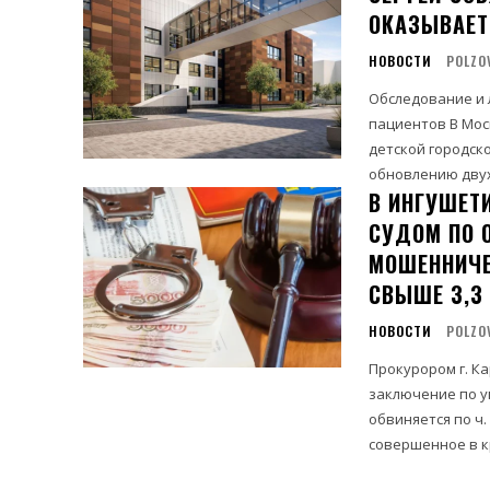
ОКАЗЫВАЕТ
НОВОСТИ
POLZO
Обследование и 
пациентов В Москве продолжается масштабная модернизация Морозовской
детской городск
обновлению двух
В ИНГУШЕТ
СУДОМ ПО 
МОШЕННИЧЕ
СВЫШЕ 3,3
НОВОСТИ
POLZO
Прокурором г. К
заключение по у
обвиняется по ч.
совершенное в к