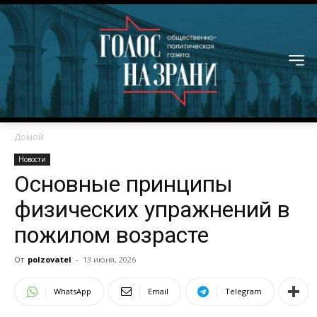
Домой
Новости
Основные принципы
физических упражнений в
пожилом возрасте
От
polzovatel
-
13 июня, 2026
WhatsApp
Email
Telegram