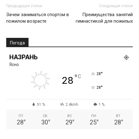
Предыдущая статья
Следующая статья
Зачем заниматься спортом в
Преимущества занятий
пожилом возрасте
гимнастикой для пожилых
Погода
НАЗРАНЬ
Ясно
°
28
°
C
28
°
28
51 %
2.4kmh
1 %
ПТ
СБ
ВС
ПН
ВТ
28
°
30
°
29
°
25
°
28
°