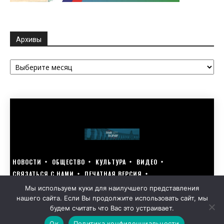
Архивы
Архивы
НОВОСТИ
ОБЩЕСТВО
КУЛЬТУРА
ВИДЕО
СВЯЗАТЬСЯ С НАМИ
ПЕЧАТНАЯ ВЕРСИЯ
ГОЛОСУЙ ЗА БЛАГОУСТРОЙСТВО СВОЕГО ГОРОДА 15–17 МАРТА
Мы используем куки для наилучшего представления
нашего сайта. Если Вы продолжите использовать сайт, мы
GOLOS-NAZRANI.RU ВСЕ ПРАВА ЗАЩИЩЕНЫ | РАЗРАБОТАНО KARTOEV.RU
будем считать что Вас это устраивает.
ПОЛИТИКА ОБРАБОТКИ ПЕРСОНАЛЬНЫХ ДАННЫХ
Ок
Политика конфиденциальности