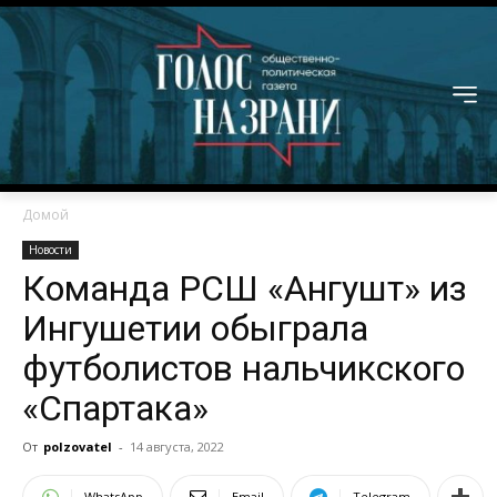
Домой
Новости
Команда РСШ «Ангушт» из
Ингушетии обыграла
футболистов нальчикского
«Спартака»
От
polzovatel
-
14 августа, 2022
WhatsApp
Email
Telegram