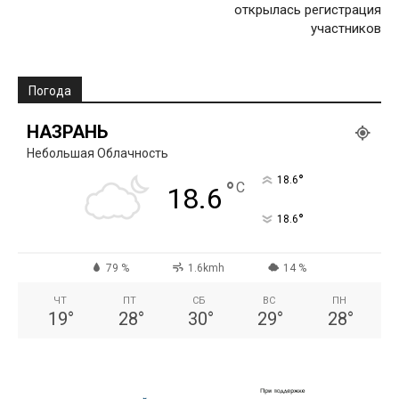
открылась регистрация
участников
Погода
НАЗРАНЬ
Небольшая Облачность
°
18.6
°
C
18.6
°
18.6
79 %
1.6kmh
14 %
ЧТ
ПТ
СБ
ВС
ПН
19
°
28
°
30
°
29
°
28
°