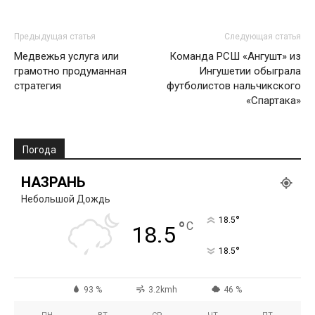
Предыдущая статья
Следующая статья
Медвежья услуга или
Команда РСШ «Ангушт» из
грамотно продуманная
Ингушетии обыграла
стратегия
футболистов нальчикского
«Спартака»
Погода
НАЗРАНЬ
Небольшой Дождь
°
18.5
°
C
18.5
°
18.5
93 %
3.2kmh
46 %