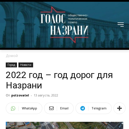
Домой
Город
Новости
2022 год – год дорог для
Назрани
От
polzovatel
-
13 августа, 2022
WhatsApp
Email
Telegram