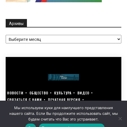
Архивы
Архивы
НОВОСТИ
ОБЩЕСТВО
КУЛЬТУРА
ВИДЕО
СВЯЗАТЬСЯ С НАМИ
ПЕЧАТНАЯ ВЕРСИЯ
ГОЛОСУЙ ЗА БЛАГОУСТРОЙСТВО СВОЕГО ГОРОДА 15–17 МАРТА
Мы используем куки для наилучшего представления
нашего сайта. Если Вы продолжите использовать сайт, мы
GOLOS-NAZRANI.RU ВСЕ ПРАВА ЗАЩИЩЕНЫ | РАЗРАБОТАНО KARTOEV.RU
будем считать что Вас это устраивает.
ПОЛИТИКА ОБРАБОТКИ ПЕРСОНАЛЬНЫХ ДАННЫХ