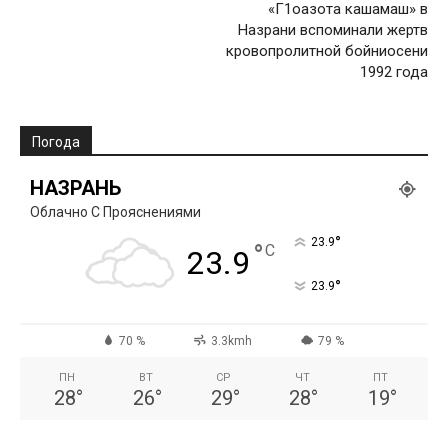
«Г1оазота кашамаш» в
Назрани вспоминали жертв
кровопролитной бойниосени
1992 года
Погода
НАЗРАНЬ
Облачно С Прояснениями
°
23.9
°
C
23.9
°
23.9
70 %
3.3kmh
79 %
ПН
ВТ
СР
ЧТ
ПТ
28
°
26
°
29
°
28
°
19
°