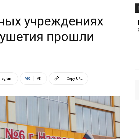
ьных учреждениях
гушетия прошли
а
elegram
VK
Copy URL