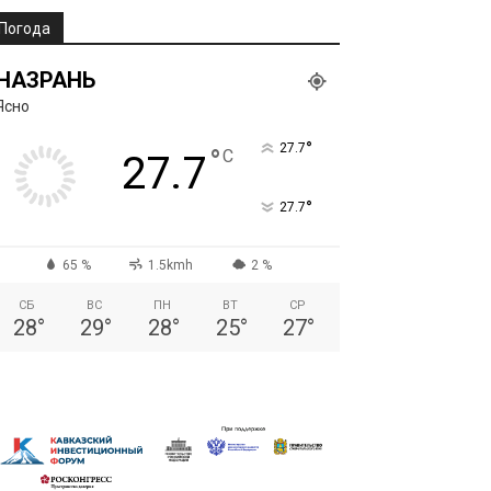
Погода
НАЗРАНЬ
Ясно
°
27.7
°
C
27.7
°
27.7
65 %
1.5kmh
2 %
СБ
ВС
ПН
ВТ
СР
28
°
29
°
28
°
25
°
27
°