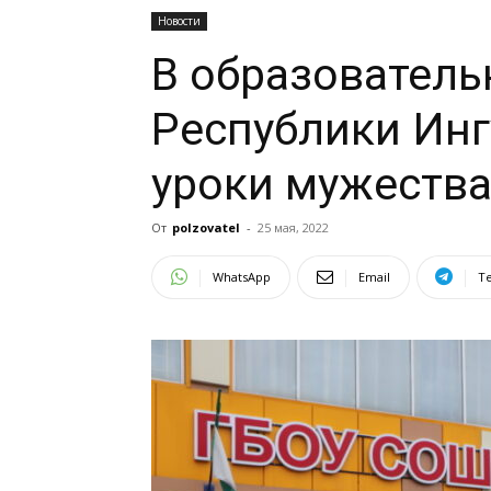
Новости
В образовател
Республики Ин
уроки мужеств
От
polzovatel
-
25 мая, 2022
WhatsApp
Email
T