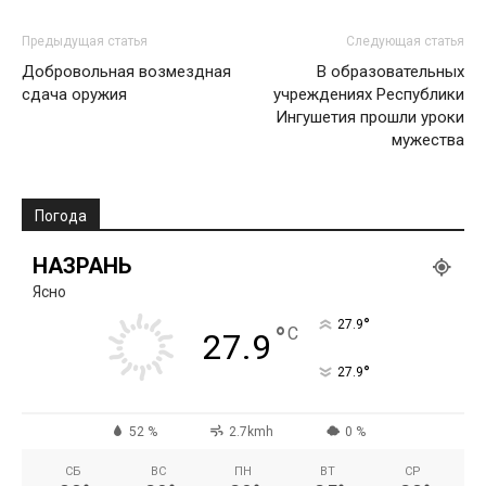
Предыдущая статья
Следующая статья
Добровольная возмездная
В образовательных
сдача оружия
учреждениях Республики
Ингушетия прошли уроки
мужества
Погода
НАЗРАНЬ
Ясно
°
27.9
°
C
27.9
°
27.9
52 %
2.7kmh
0 %
СБ
ВС
ПН
ВТ
СР