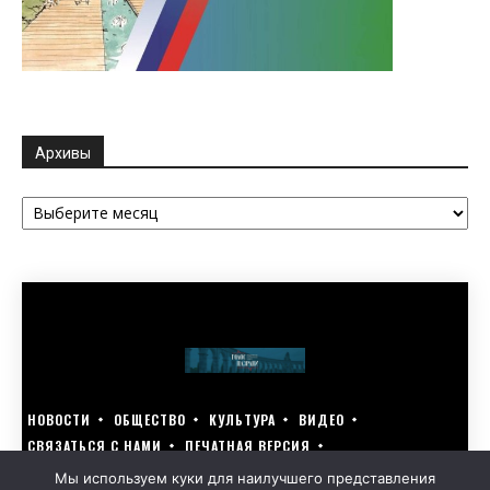
Архивы
Архивы
НОВОСТИ
ОБЩЕСТВО
КУЛЬТУРА
ВИДЕО
СВЯЗАТЬСЯ С НАМИ
ПЕЧАТНАЯ ВЕРСИЯ
ГОЛОСУЙ ЗА БЛАГОУСТРОЙСТВО СВОЕГО ГОРОДА 15–17 МАРТА
Мы используем куки для наилучшего представления