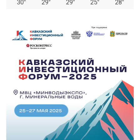
30
°
29
°
29
°
25
°
28
°