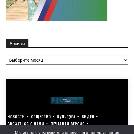
Архивы
Архивы
НОВОСТИ
ОБЩЕСТВО
КУЛЬТУРА
ВИДЕО
СВЯЗАТЬСЯ С НАМИ
ПЕЧАТНАЯ ВЕРСИЯ
ГОЛОСУЙ ЗА БЛАГОУСТРОЙСТВО СВОЕГО ГОРОДА 15–17 МАРТА
Мы используем куки для наилучшего представления