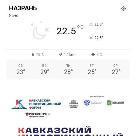
НАЗРАНЬ
Ясно
°
22.5
°
C
22.5
°
22.5
75 %
1.1kmh
4 %
СБ
ВС
ПН
ВТ
СР
23
°
29
°
28
°
25
°
27
°