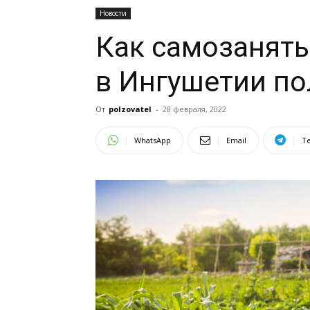
Новости
Как самозанят
в Ингушетии по
От
polzovatel
-
28 февраля, 2022
WhatsApp
Email
T