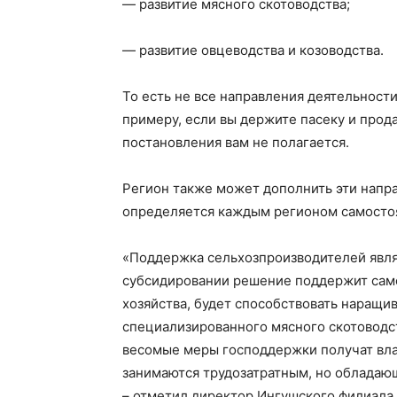
— развитие мясного скотоводства;
— развитие овцеводства и козоводства.
То есть не все направления деятельнос
примеру, если вы держите пасеку и прод
постановления вам не полагается.
Регион также может дополнить эти напр
определяется каждым регионом самосто
«
Поддержка сельхозпроизводителей явл
субсидировании решение поддержит
сам
хозяйства, будет способствовать наращи
специализированного мясного скотоводст
весомые меры господдержки получат вл
занимаются
трудозатратным
, но облада
–
отметил директор
Ингушского филиала