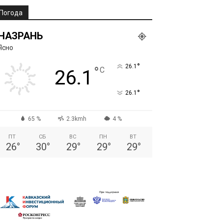
Погода
НАЗРАНЬ
Ясно
°
26.1
°
C
26.1
°
26.1
65 %
2.3kmh
4 %
ПТ
СБ
ВС
ПН
ВТ
26
°
30
°
29
°
29
°
29
°