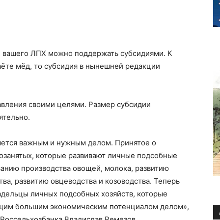
ти вашего ЛПХ можно поддержать субсидиями. К
аёте мёд, то субсидия в нынешней редакции
авления своими целями. Размер субсидии
ятельно.
яется важным
и нужным
делом.
Принятое о
озанятых
, которые развивают личные подсобные
ванию производства овощей, молока
, развитию
ва, развитию овцеводства и козоводства.
Теперь
адельцы личных подсобных хозяйств
, кото
рые
ющим большим экономическим потенциалом делом»,
Россельхозбанка
Владислав Ремезов.