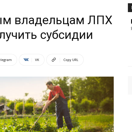
ым владельцам ЛПХ
лучить субсидии
elegram
VK
Copy URL