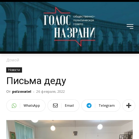
Домой
Новости
Письма деду
От
polzovatel
-
26 февраля, 2022
WhatsApp
Email
Telegram