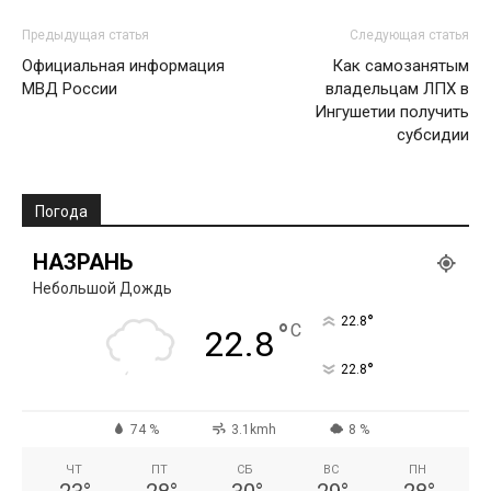
Предыдущая статья
Следующая статья
Официальная информация
Как самозанятым
МВД России
владельцам ЛПХ в
Ингушетии получить
субсидии
Погода
НАЗРАНЬ
Небольшой Дождь
°
22.8
°
C
22.8
°
22.8
74 %
3.1kmh
8 %
ЧТ
ПТ
СБ
ВС
ПН