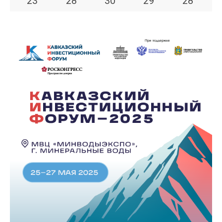
23
°
28
°
30
°
29
°
28
°