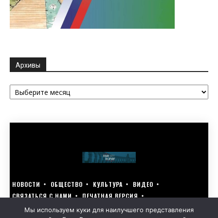
Архивы
Архивы
НОВОСТИ
ОБЩЕСТВО
КУЛЬТУРА
ВИДЕО
СВЯЗАТЬСЯ С НАМИ
ПЕЧАТНАЯ ВЕРСИЯ
ГОЛОСУЙ ЗА БЛАГОУСТРОЙСТВО СВОЕГО ГОРОДА 15–17 МАРТА
Мы используем куки для наилучшего представления