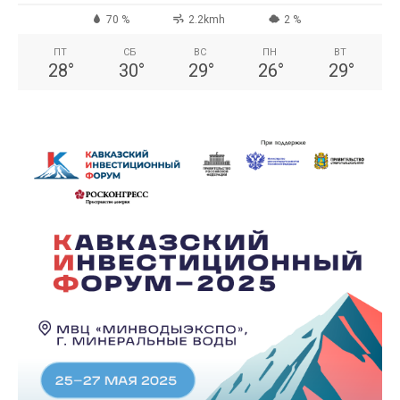
70 %
2.2kmh
2 %
ПТ
СБ
ВС
ПН
ВТ
28
°
30
°
29
°
26
°
29
°