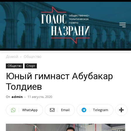
Домой
Общество
Общество
Спорт
Юный гимнаст Абубакар
Толдиев
От
admin
-
11 августа, 2020
WhatsApp
Email
Telegram