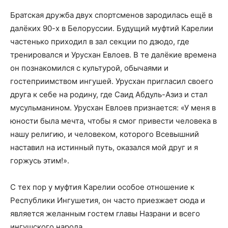
Братская дружба двух спортсменов зародилась ещё в
далёких 90-х в Белоруссии. Будущий муфтий Карелии
частенько приходил в зал секции по дзюдо, где
тренировался и Урусхан Евлоев. В те далёкие времена
он познакомился с культурой, обычаями и
гостеприимством ингушей. Урусхан пригласил своего
друга к себе на родину, где Саид Абдуль-Азиз и стал
мусульманином. Урусхан Евлоев признается: «У меня в
юности была мечта, чтобы я смог привести человека в
нашу религию, и человеком, которого Всевышний
наставил на истинный путь, оказался мой друг и я
горжусь этим!».
С тех пор у муфтия Карелии особое отношение к
Республики Ингушетия, он часто приезжает сюда и
является желанным гостем главы Назрани и всего
ингушского народа.