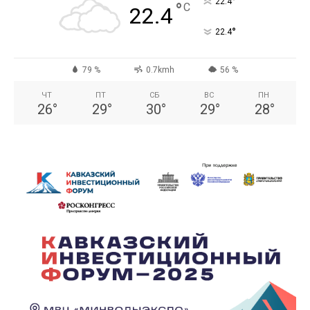
°
22.4
°
C
22.4
°
22.4
79 %
0.7kmh
56 %
ЧТ
ПТ
СБ
ВС
ПН
26
°
29
°
30
°
29
°
28
°