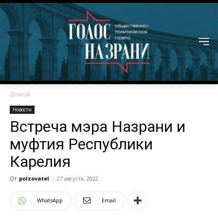
Домой
Новости
Встреча мэра Назрани и
муфтия Республики
Карелия
От
polzovatel
-
27 августа, 2022
WhatsApp
Email