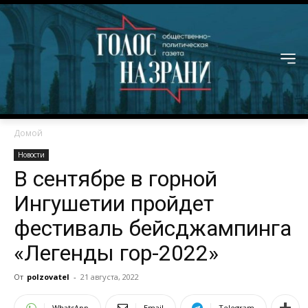
Домой
Новости
В сентябре в горной
Ингушетии пройдет
фестиваль бейсджампинга
«Легенды гор-2022»
От
polzovatel
-
21 августа, 2022
WhatsApp
Email
Telegram