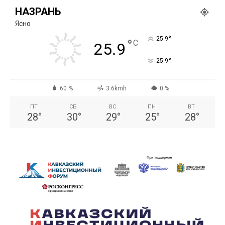
НАЗРАНЬ
Ясно
°
25.9
°
C
25.9
°
25.9
60 %
3.6kmh
0 %
ПТ
СБ
ВС
ПН
ВТ
28
°
30
°
29
°
25
°
28
°