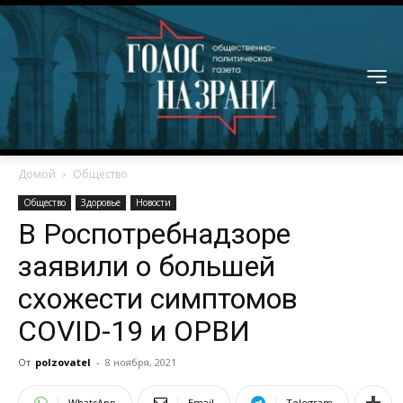
Домой
Общество
Общество
Здоровье
Новости
В Роспотребнадзоре
заявили о большей
схожести симптомов
COVID-19 и ОРВИ
От
polzovatel
-
8 ноября, 2021
WhatsApp
Email
Telegram