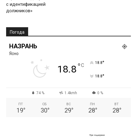
с идентификацией
должников»
Погода
НАЗРАНЬ
Ясно
°
18.8
°
C
18.8
°
18.8
74 %
1.4kmh
0 %
ПТ
СБ
ВС
ПН
ВТ
19
°
30
°
29
°
28
°
28
°