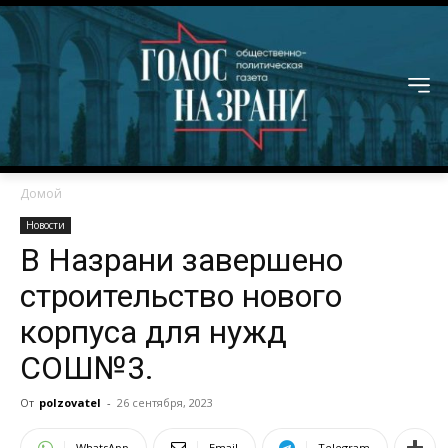
Домой
Новости
В Назрани завершено
строительство нового
корпуса для нужд
СОШ№3.
От
polzovatel
-
26 сентября, 2023
WhatsApp
Email
Telegram