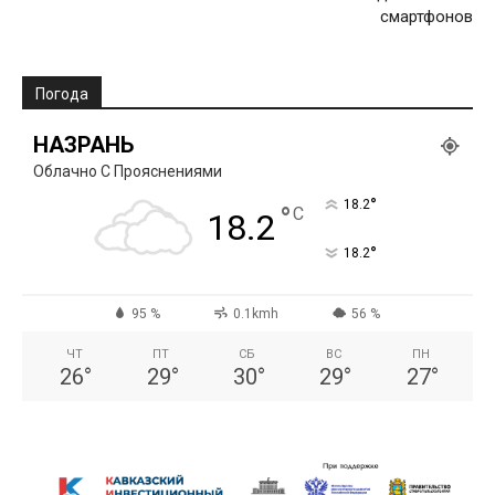
смартфонов
Погода
НАЗРАНЬ
Облачно С Прояснениями
°
18.2
°
C
18.2
°
18.2
95 %
0.1kmh
56 %
ЧТ
ПТ
СБ
ВС
ПН
26
°
29
°
30
°
29
°
27
°