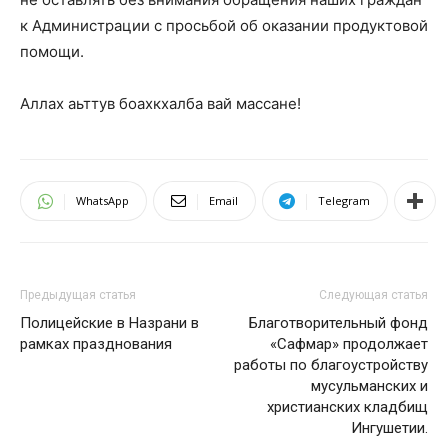
к Администрации с просьбой об оказании продуктовой
помощи.
Аллах аьттув боахкхалба вай массане!
WhatsApp
Email
Telegram
Предыдущая статья
Следующая статья
Полицейские в Назрани в
Благотворительный фонд
рамках празднования
«Сафмар» продолжает
работы по благоустройству
мусульманских и
христианских кладбищ
Ингушетии.