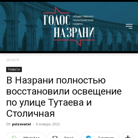
Домой
Новости
В Назрани полностью
восстановили освещение
по улице Тутаева и
Столичная
От
polzovatel
-
8 января, 2023
WhatsApp
Email
Telegram