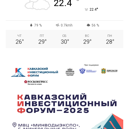
°
22.4
°
22.4
79 %
0.7kmh
56 %
ЧТ
ПТ
СБ
ВС
ПН
26
°
29
°
30
°
29
°
28
°