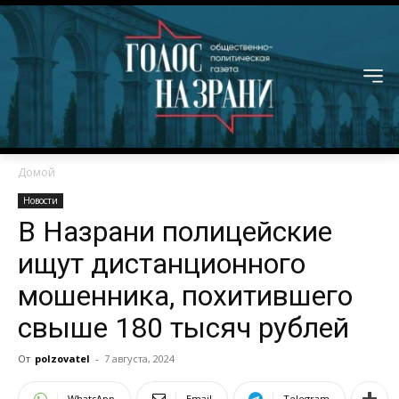
Домой
Новости
В Назрани полицейские
ищут дистанционного
мошенника, похитившего
свыше 180 тысяч рублей
От
polzovatel
-
7 августа, 2024
WhatsApp
Email
Telegram