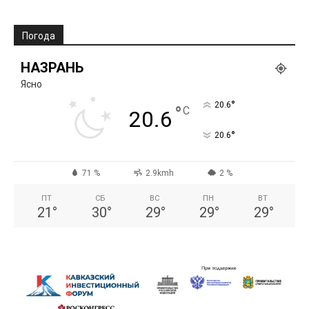
Погода
НАЗРАНЬ
Ясно
°
20.6
°
C
20.6
°
20.6
71 %
2.9kmh
2 %
ПТ
СБ
ВС
ПН
ВТ
21
°
30
°
29
°
29
°
29
°