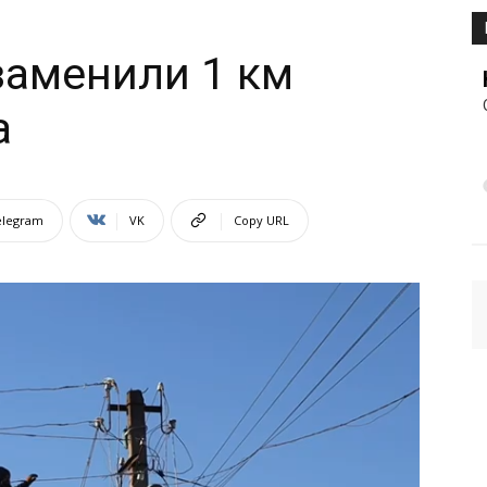
заменили 1 км
а
elegram
VK
Copy URL