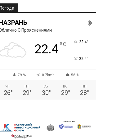
Погода
НАЗРАНЬ
Облачно С Прояснениями
°
22.4
°
C
22.4
°
22.4
79 %
0.7kmh
56 %
ЧТ
ПТ
СБ
ВС
ПН
26
°
29
°
30
°
29
°
28
°