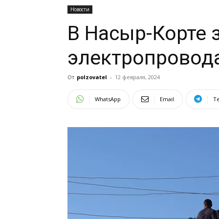
Новости
В Насыр-Корте 
электропровод
От
polzovatel
-
12 февраля, 2024
WhatsApp
Email
T