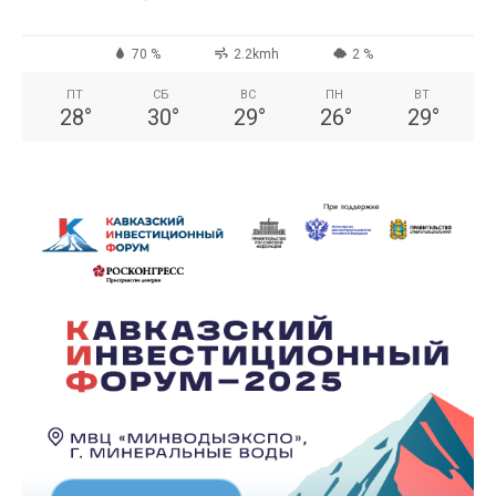
70 %
2.2kmh
2 %
ПТ
СБ
ВС
ПН
ВТ
28
°
30
°
29
°
26
°
29
°