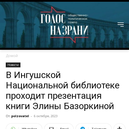
Домой
Новости
В Ингушской
Национальной библиотеке
проходит презентация
книги Элины Базоркиной
От
polzovatel
-
6 октября, 2023
WhatsApp
Email
Telegram