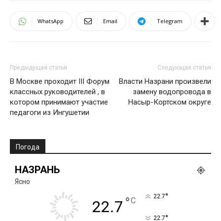
WhatsApp
Email
Telegram
Предыдущая статья
Следующая статья
В Москве проходит III Форум
Власти Назрани произвели
классных руководителей , в
замену водопровода в
котором принимают участие
Насыр-Кортском округе
педагоги из Ингушетии
Погода
НАЗРАНЬ
Ясно
°
22.7
°
C
22.7
°
22.7