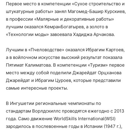
Первое место в компетенции «Сухое строительство и
штукатурные работы» занял Магомед-
Башир
Курскиев
,
в профессии «Малярные и декоративные работы»
лучшим оказался
Кемран
Богатырев, а золото в
«Технологии мо
ды» завоевала
Хадиджа
Арчакова
.
Лучшим в «Пчеловодстве» оказался Ибрагим
Картоев
,
а в войлочном искусстве высокий результат показала
Пятимат
Калиматова
. В компетенции «Туризм» первое
место между собой поделили
Джарейдат
Орцханова
Джарейдат
и Ибрагим
Цуроев
, которые предст
авили
самые интересные проекты.
В
Ингушетии
региональные
чемпион
аты по
стандартам Ворлдскиллс пр
оводятся ежегодно с 2013
года. Само движение
WorldSkills
International
(WSI)
зародилось в послевоенные годы в Испании (1947 г.),