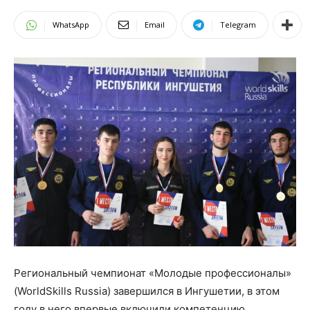
WhatsApp
Email
Telegram
Региональный чемпионат «Молодые профессионалы»
(
Worl
dSkills
Russia
) завершился в Ингушетии, в этом
году в него впервые включили компетенцию