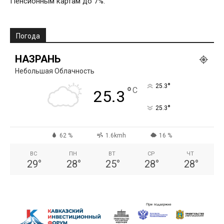
Пенсионным картам до 7%.
Погода
НАЗРАНЬ
Небольшая Облачность
°
25.3
°
C
25.3
°
25.3
62 %
1.6kmh
16 %
ВС
ПН
ВТ
СР
ЧТ
29
°
28
°
25
°
28
°
28
°