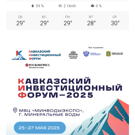
59 %
2.1kmh
0 %
СБ
ВС
ПН
ВТ
СР
29
°
29
°
29
°
28
°
30
°