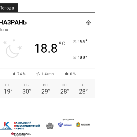
Погода
НАЗРАНЬ
Ясно
°
18.8
°
C
18.8
°
18.8
74 %
1.4kmh
0 %
ПТ
СБ
ВС
ПН
ВТ
19
°
30
°
29
°
28
°
28
°