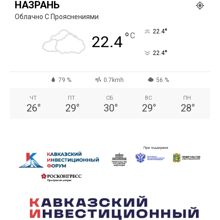
НАЗРАНЬ
Облачно С Прояснениями
°
22.4
°
C
22.4
°
22.4
79 %
0.7kmh
56 %
ЧТ
ПТ
СБ
ВС
ПН
26
°
29
°
30
°
29
°
28
°