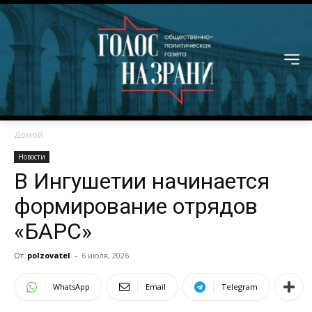
Домой
Новости
В Ингушетии начинается
формирование отрядов
«БАРС»
От
polzovatel
-
6 июля, 2026
WhatsApp
Email
Telegram