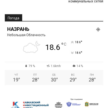
коммунальных сетей
Погода
НАЗРАНЬ
Небольшая Облачность
°
18.6
°
C
18.6
°
18.6
79 %
1.6kmh
14 %
ЧТ
ПТ
СБ
ВС
ПН
19
°
28
°
30
°
29
°
28
°