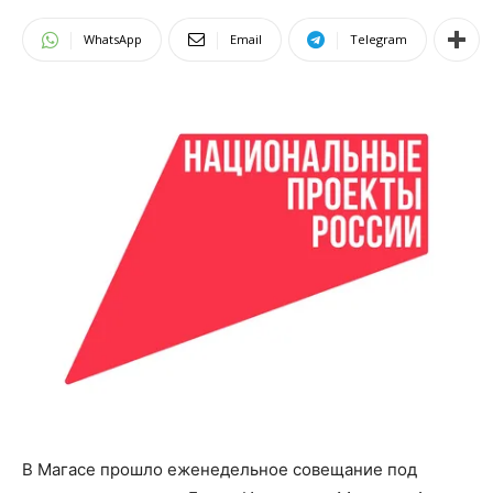
WhatsApp
Email
Telegram
В Магасе прошло еженедельное совещание под