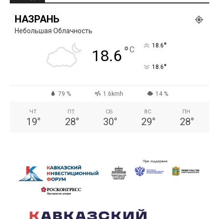
НАЗРАНЬ
Небольшая Облачность
°
18.6
°
C
18.6
°
18.6
79 %
1.6kmh
14 %
ЧТ
ПТ
СБ
ВС
ПН
19
°
28
°
30
°
29
°
28
°