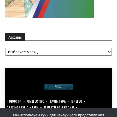
Архивы
Архивы
НОВОСТИ
ОБЩЕСТВО
КУЛЬТУРА
ВИДЕО
СВЯЗАТЬСЯ С НАМИ
ПЕЧАТНАЯ ВЕРСИЯ
ГОЛОСУЙ ЗА БЛАГОУСТРОЙСТВО СВОЕГО ГОРОДА 15–17 МАРТА
Мы используем куки для наилучшего представления