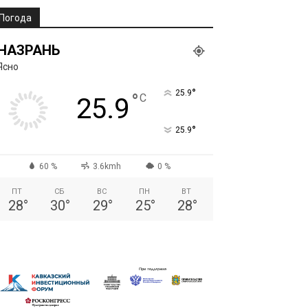
Погода
НАЗРАНЬ
Ясно
°
25.9
°
C
25.9
°
25.9
60 %
3.6kmh
0 %
ПТ
СБ
ВС
ПН
ВТ
28
°
30
°
29
°
25
°
28
°