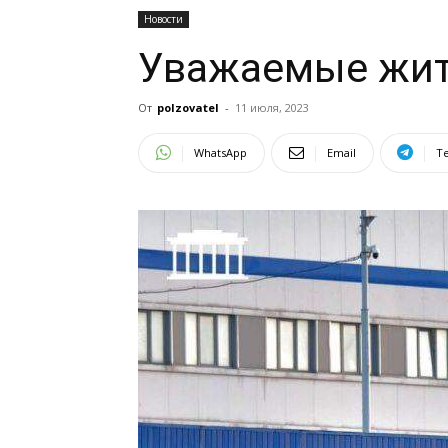
Новости
Уважаемые жит
От
polzovatel
-
11 июля, 2023
WhatsApp
Email
T