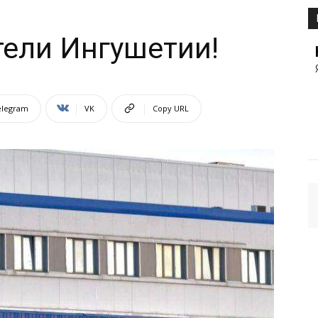
ели Ингушетии!
elegram
VK
Copy URL