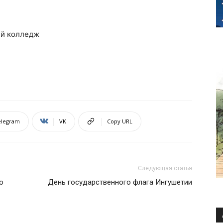
ий колледж
elegram
VK
Copy URL
Следующая статья
ю
День государственного флага Ингушетии