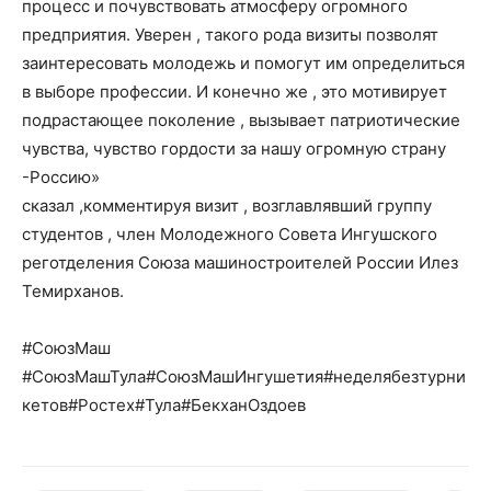
процесс и почувствовать атмосферу огромного
предприятия. Уверен , такого рода визиты позволят
заинтересовать молодежь и помогут им определиться
в выборе профессии. И конечно же , это мотивирует
подрастающее поколение , вызывает патриотические
чувства, чувство гордости за нашу огромную страну
-Россию»
сказал ,комментируя визит , возглавлявший группу
студентов , член Молодежного Совета Ингушского
реготделения Союза машиностроителей России Илез
Темирханов.
#СоюзМаш
#СоюзМашТула#СоюзМашИнгушетия#неделябезтурни
кетов#Ростех#Тула#БекханОздоев