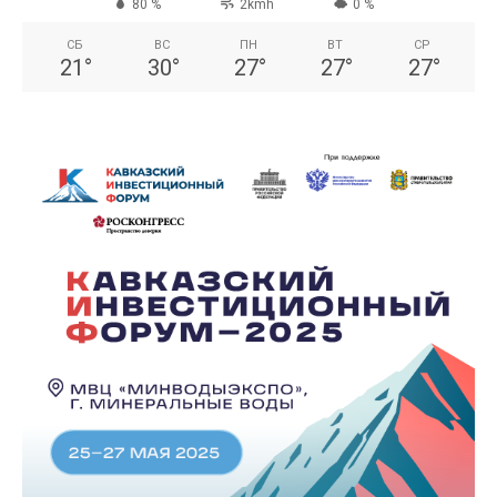
80 %
2kmh
0 %
СБ
ВС
ПН
ВТ
СР
21
°
30
°
27
°
27
°
27
°