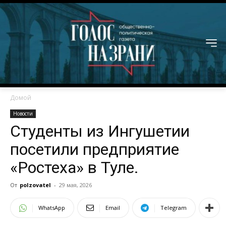
Домой
Новости
Студенты из Ингушетии
посетили предприятие
«Ростеха» в Туле.
От
polzovatel
-
29 мая, 2026
WhatsApp
Email
Telegram