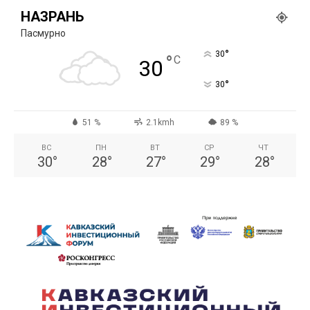
НАЗРАНЬ
Пасмурно
°
30
°
C
30
°
30
51 %
2.1kmh
89 %
ВС
ПН
ВТ
СР
ЧТ
30
°
28
°
27
°
29
°
28
°