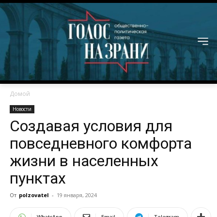
Домой
Новости
Создавая условия для
повседневного комфорта
жизни в населенных
пунктах
От
polzovatel
-
19 января, 2024
WhatsApp
Email
Telegram