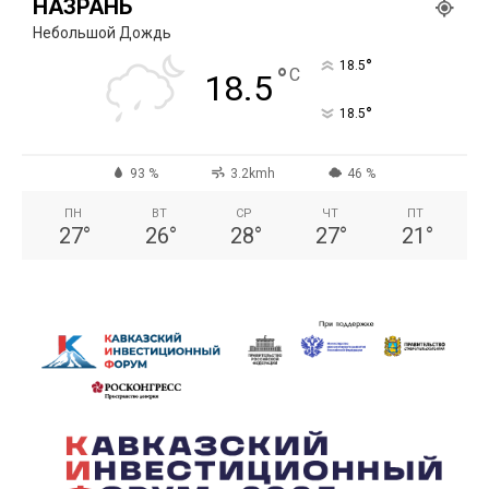
НАЗРАНЬ
Небольшой Дождь
°
18.5
°
C
18.5
°
18.5
93 %
3.2kmh
46 %
ПН
ВТ
СР
ЧТ
ПТ
27
°
26
°
28
°
27
°
21
°