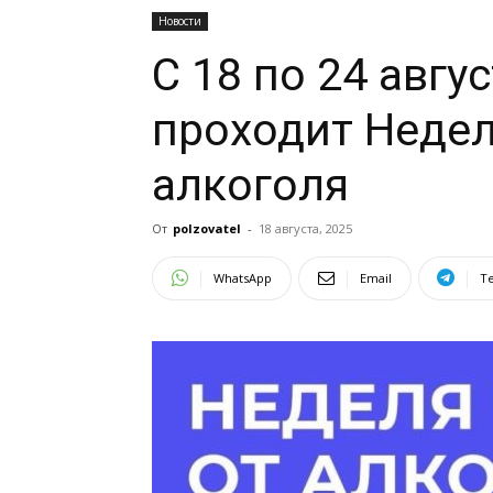
Новости
С 18 по 24 авгус
проходит Недел
алкоголя
От
polzovatel
-
18 августа, 2025
WhatsApp
Email
T