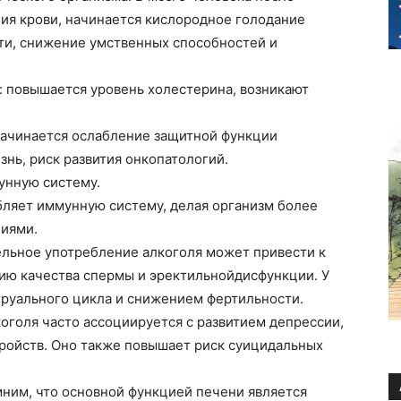
ия крови, начинается кислородное голодание
яти, снижение умственных способностей и
: повышается уровень холестерина, возникают
начинается ослабление защитной функции
езнь, риск развития
онкопатологий
.
унную систему.
бляет иммунную систему, делая организм более
ниями.
ельное употребление алкоголя может привести к
ию качества спермы и
эректильной
дисфункции. У
руального цикла и снижением фертильности.
оголя часто ассоциируется с развитием депрессии,
тройств. Оно также повышает риск суицидальных
мним, что основной функцией печени является