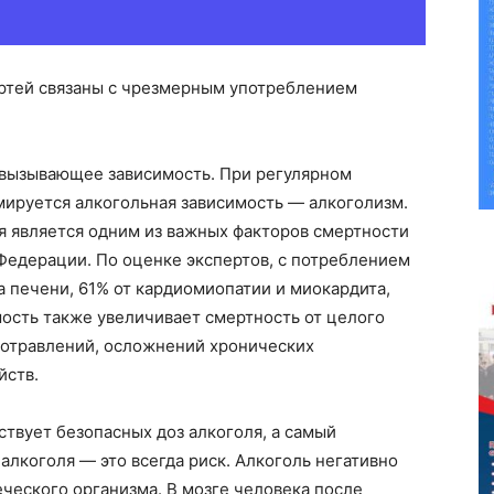
ертей
связаны
с чрезмерным употреблением
вызывающее зависимость. При регулярном
ируется алкогольная зависимость — алкоголизм.
я является одним из важных факторов смертности
Федерации. По оценке экспертов, с потреблением
а печени, 61% от
кардиомиопатии
и миокардита,
мость также увеличивает смертность от целого
, отравлений, осложнений хронических
йств.
твует безопасных доз алкоголя, а самый
 алкоголя — это всегда риск. Алкоголь негативно
еческого организма. В мозге человека после