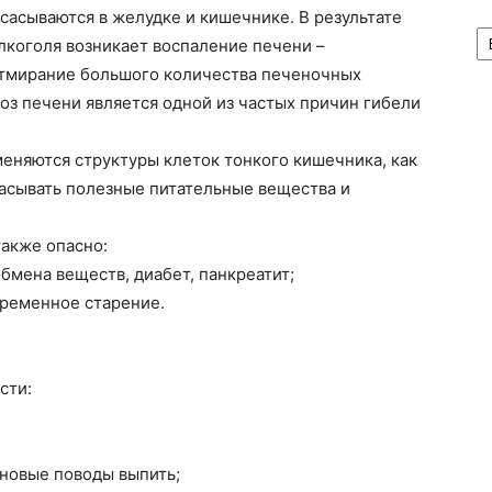
сасываются в желудке и кишечнике. В результате
А
лкоголя возникает воспаление печени –
 отмирание большого количества печеночных
роз печени является одной из частых причин гибели
еняются структуры клеток тонкого кишечника, как
сасывать полезные питательные вещества и
также опасно:
мена веществ, диабет, панкреатит;
ременное старение.
сти:
 новые поводы выпить;