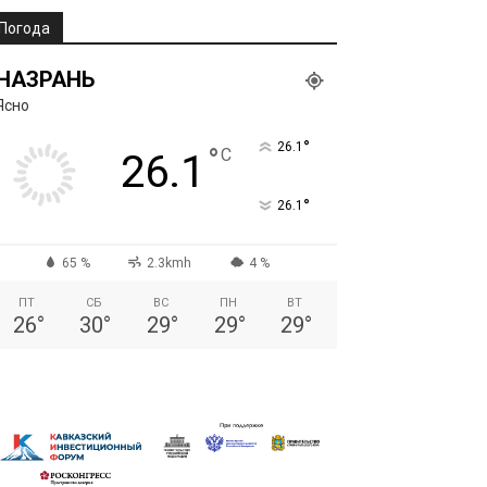
Погода
НАЗРАНЬ
Ясно
°
26.1
°
C
26.1
°
26.1
65 %
2.3kmh
4 %
ПТ
СБ
ВС
ПН
ВТ
26
°
30
°
29
°
29
°
29
°