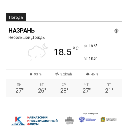
Погода
НАЗРАНЬ
Небольшой Дождь
°
18.5
°
C
18.5
°
18.5
93 %
3.2kmh
46 %
ПН
ВТ
СР
ЧТ
ПТ
27
°
26
°
28
°
27
°
21
°