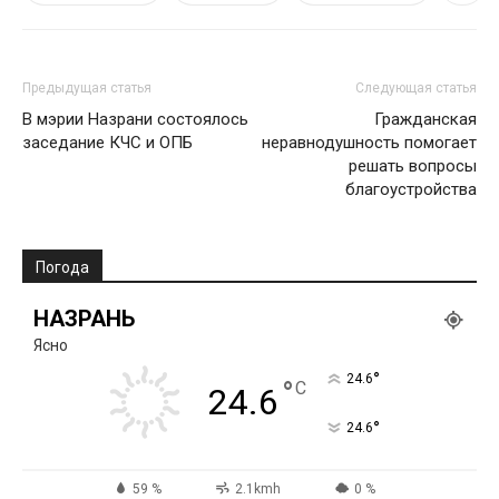
Предыдущая статья
Следующая статья
В мэрии Назрани состоялось
Гражданская
заседание КЧС и ОПБ
неравнодушность помогает
решать вопросы
благоустройства
Погода
НАЗРАНЬ
Ясно
°
24.6
°
C
24.6
°
24.6
59 %
2.1kmh
0 %