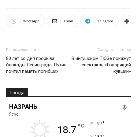
WhatsApp
Email
Telegram
Предыдущая статья
Следующая статья
80 лет со дня прорыва
В ингушском ТЮЗе покажут
блокады Ленинграда: Путин
спектакль «Говорящий
почтил память погибших
кувшин»
Погода
НАЗРАНЬ
Ясно
°
18.7
°
C
18.7
°
18.7