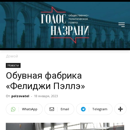
Домой
Новости
Обувная фабрика
«Фелиджи Пэллэ»
От
polzovatel
-
18 января, 2023
WhatsApp
Email
Telegram