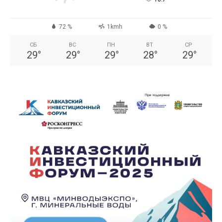
72 %
1kmh
0 %
СБ
ВС
ПН
ВТ
СР
29
°
29
°
29
°
28
°
29
°