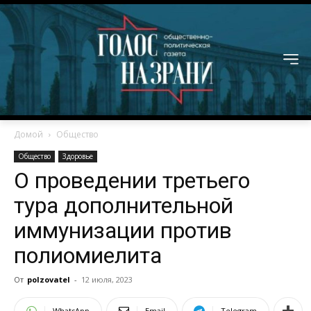
Домой
Общество
Общество
Здоровье
О проведении третьего
тура дополнительной
иммунизации против
полиомиелита
От
polzovatel
-
12 июля, 2023
WhatsApp
Email
Telegram