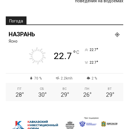
поведения на водоемах
Погода
НАЗРАНЬ
Ясно
°
22.7
°
C
22.7
°
22.7
70 %
2.2kmh
2 %
ПТ
СБ
ВС
ПН
ВТ
28
°
30
°
29
°
26
°
29
°