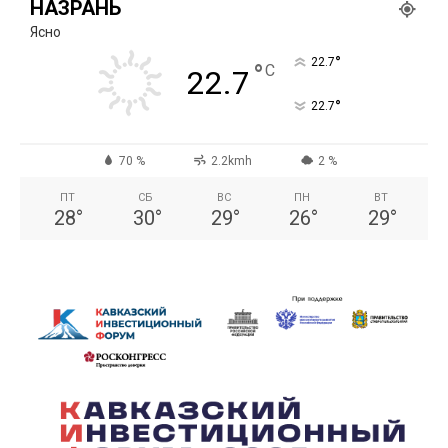
НАЗРАНЬ
Ясно
°
22.7
°
C
22.7
°
22.7
70 %
2.2kmh
2 %
ПТ
СБ
ВС
ПН
ВТ
28
°
30
°
29
°
26
°
29
°