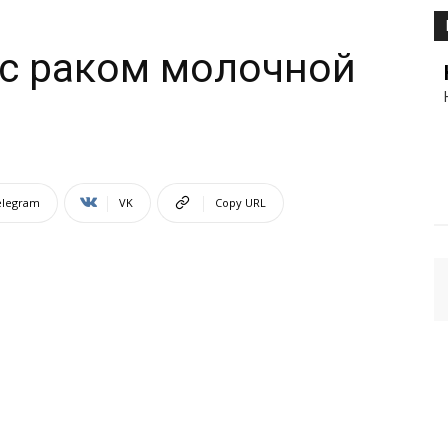
 с раком молочной
elegram
VK
Copy URL