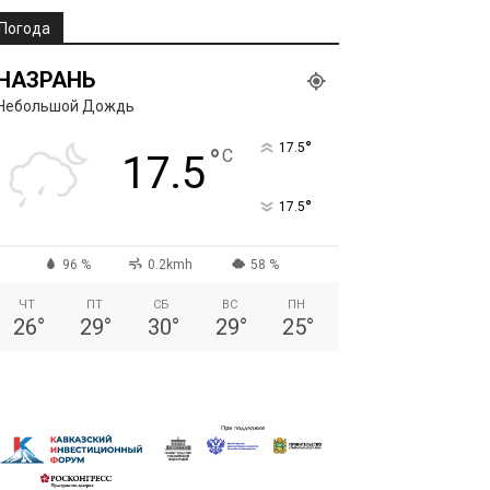
Погода
НАЗРАНЬ
Небольшой Дождь
°
17.5
°
C
17.5
°
17.5
96 %
0.2kmh
58 %
ЧТ
ПТ
СБ
ВС
ПН
26
°
29
°
30
°
29
°
25
°