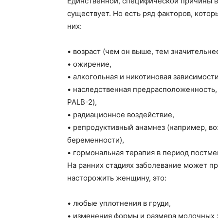
Единственной, специфической причины в
существует. Но есть ряд факторов, котор
них:
•
возраст (чем он выше, тем значительнее
•
ожирение,
•
алкогольная и никотиновая зависимости
•
наследственная предрасположенность, 
PALB-2),
•
радиационное воздействие,
•
репродуктивный анамнез (например, во
беременности),
•
гормональная терапия в период постме
На ранних стадиях заболевание может п
насторожить женщину, это:
•
любые уплотнения в груди,
•
изменения формы и размера молочных 