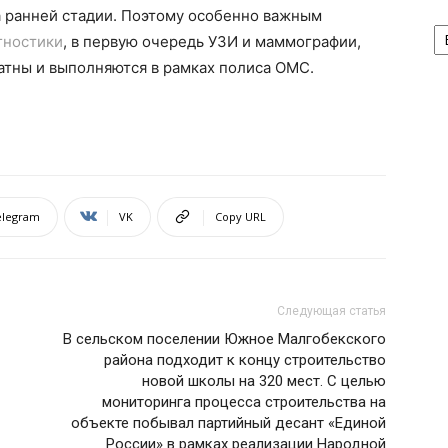
а ранней стадии. Поэтому особенно важным
А
гностики
, в первую очередь УЗИ и маммографии,
атны и выполняются в рамках полиса ОМС.
elegram
VK
Copy URL
Следующая статья
В сельском поселении Южное Малгобекского
района подходит к концу строительство
новой школы на 320 мест. С целью
мониторинга процесса строительства на
объекте побывал партийный десант «Единой
России» в рамках реализации Народной