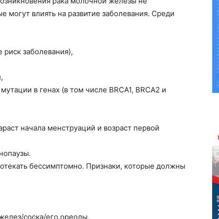
озникновения рака молочной железы не
ые могут влиять на развитие заболевания. Среди
 риск заболевания),
,
мутации в генах (в том числе BRCA1, BRCA2 и
зраст начала менструаций и возраст первой
нопаузы.
ротекать бессимптомно. Признаки, которые должны
желез/соска/его ореолы,