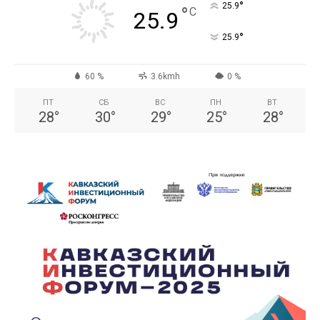
°
25.9
°
C
25.9
°
25.9
60 %
3.6kmh
0 %
ПТ
СБ
ВС
ПН
ВТ
28
°
30
°
29
°
25
°
28
°