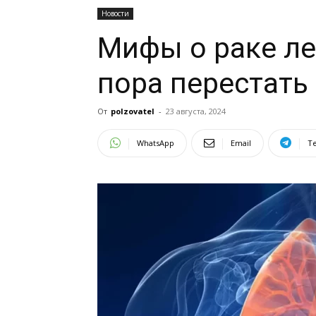
Новости
Мифы о раке ле
пора перестать 
От
polzovatel
-
23 августа, 2024
WhatsApp
Email
T