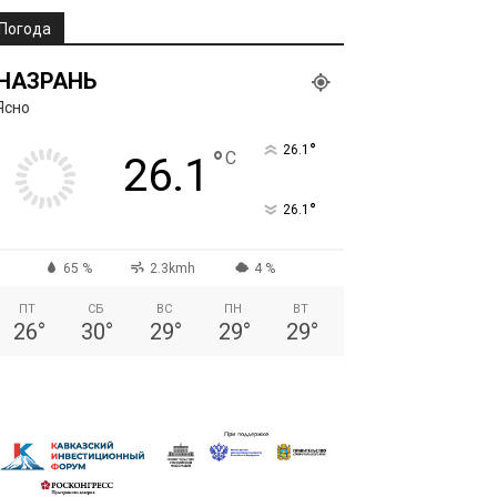
Погода
НАЗРАНЬ
Ясно
°
26.1
°
C
26.1
°
26.1
65 %
2.3kmh
4 %
ПТ
СБ
ВС
ПН
ВТ
26
°
30
°
29
°
29
°
29
°