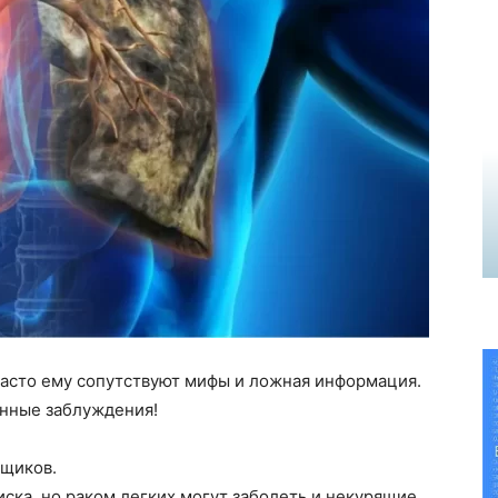
часто ему сопутствуют мифы и ложная информация.
нные заблуждения!
ьщиков.
иска, но раком легких могут заболеть и некурящие