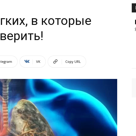
гких, в которые
верить!
elegram
VK
Copy URL