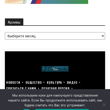
Архивы
Архивы
НОВОСТИ
ОБЩЕСТВО
КУЛЬТУРА
ВИДЕО
СВЯЗАТЬСЯ С НАМИ
ПЕЧАТНАЯ ВЕРСИЯ
ГОЛОСУЙ ЗА БЛАГОУСТРОЙСТВО СВОЕГО ГОРОДА 15–17 МАРТА
Мы используем куки для наилучшего представления
нашего сайта. Если Вы продолжите использовать сайт, мы
GOLOS-NAZRANI.RU ВСЕ ПРАВА ЗАЩИЩЕНЫ | РАЗРАБОТАНО KARTOEV.RU
будем считать что Вас это устраивает.
ПОЛИТИКА ОБРАБОТКИ ПЕРСОНАЛЬНЫХ ДАННЫХ