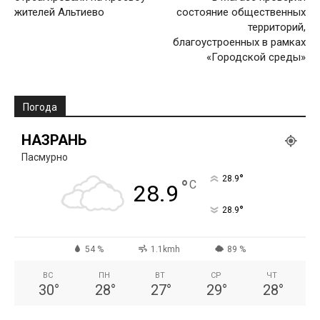
жителей Альтиево
состояние общественных
территорий,
благоустроенных в рамках
«Городской среды»
Погода
НАЗРАНЬ
Пасмурно
°
28.9
°
C
28.9
°
28.9
54 %
1.1kmh
89 %
ВС
ПН
ВТ
СР
ЧТ
30
°
28
°
27
°
29
°
28
°