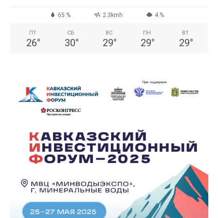
65 %
2.3kmh
4 %
ПТ
СБ
ВС
ПН
ВТ
26
°
30
°
29
°
29
°
29
°