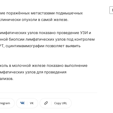
А
ение поражённых метастазами подмышечных
клинически опухоли в самой железе.
имфатических узлов показано проведение УЗИ и
ной биопсии лимфатических узлов под контролем
РТ,
сцинтимаммографии
позволяет выявить
ухоль в молочной железе показано выполнение
мфатических узлов для проведения
ализов.
elegram
VK
Copy URL