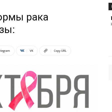
ормы рака
зы:
elegram
VK
Copy URL