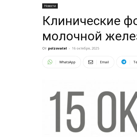
Новости
Клинические ф
молочной желе
От
polzovatel
-
16 октября, 2025
WhatsApp
Email
T