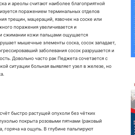
ска и ареолы считают наиболее благоприятной
ризуется поражением терминальных отделов
ния трещин, мацераций, язвочек на соске или
ожного поражения увеличивается и
ри сжимании кожи пальцами ощущается
азрушает мышечные элементы соска, сосок западает,
огрессировавший заболевания сосок разрушается и
ность. Довольно часто рак
Педжета
сочетается с
кой ситуации больная выявляет узел в железе, но
а.
счёт быстро растущей опухоли без чётких
опухолью покрыта розовыми пятнами (раковый
, горяча на ощупь. В глубине пальпируют