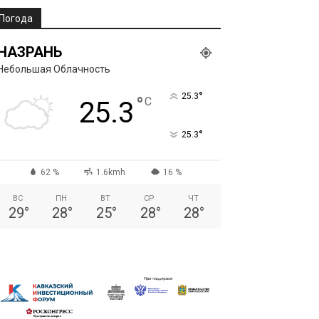
Погода
НАЗРАНЬ
Небольшая Облачность
°
25.3
°
C
25.3
°
25.3
62 %
1.6kmh
16 %
ВС
ПН
ВТ
СР
ЧТ
29
°
28
°
25
°
28
°
28
°