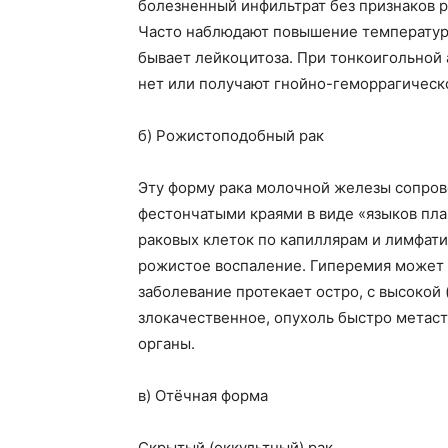
болезненный инфильтрат без признаков р
Часто наблюдают повышение температуры 
бывает лейкоцитоза. При тонкоигольной
нет или получают гнойно-геморрагическ
б)
Рожистоподобный
рак
Эту форму рака молочной железы сопро
фестончатыми краями в виде «языков пл
раковых клеток по капиллярам и лимфа
рожистое воспаление. Гиперемия может р
заболевание протекает остро, с высокой 
злокачественное, опухоль быстро метаст
органы.
в) Отёчная форма
Скрытый (оккультный) рак